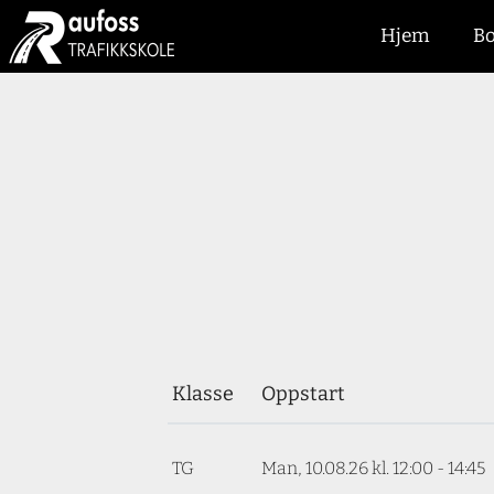
Hjem
Bo
Klasse
Oppstart
TG
Man, 10.08.26
kl. 12:00 - 14:45