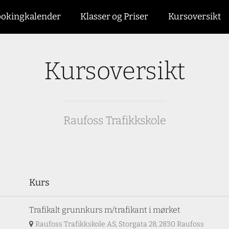
okingkalender
Klasser og Priser
Kursoversikt
Kursoversikt
Raufoss Trafikkskole
Kurs
Trafikalt grunnkurs m/trafikant i mørket
Raufoss Trafikkskole AS, Storgata 28, 2830 Raufoss