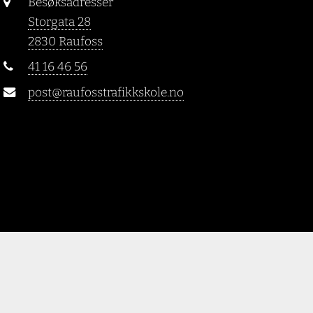
Besøksadresser
Storgata 28
2830 Raufoss
41 16 46 56
post@raufosstrafikkskole.no